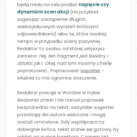
będą miały na celu podbić
napięcie czy
dynamizm scen akcji
(na przykład
sugerując zastąpienie długich,
wielosylabowych wyrażeń krótszymi
odpowiednikami) albo te, które zwolnią
tempo w przypadku sceny pasywnej.
Redaktor to osoba, od której usłyszysz
zarówno:
Hej, ten fragment jest świetny i
działa!
, jak i:
Okej, nad tym musimy chwilę
popracować…
Popracować
wspólnie
–
właśnie to ma ogromne znaczenie.
Redaktor pracuje w Wordzie w trybie
śledzenia zmian i nie nanosi poprawek
bezpośrednio na tekst; wszystkie sugestie
pozostają dla autora widoczne i mogą
zostać omówione. Gdy współpraca ta
dobiegnie końca, tekst stanie się gotowy, by
oddać go w ręce korektora. Czasem też