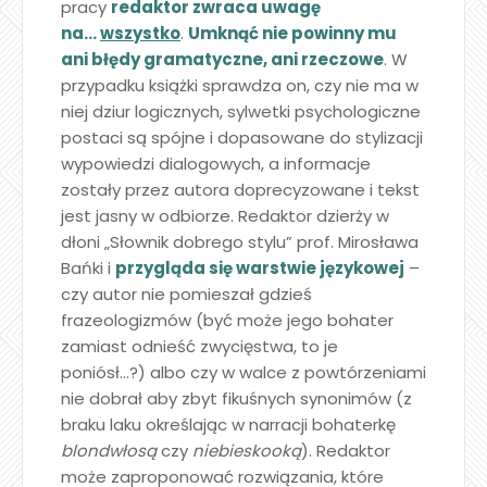
pracy
redaktor zwraca uwagę
na…
wszystko
.
Umknąć nie powinny mu
ani błędy gramatyczne, ani rzeczowe
. W
przypadku książki sprawdza on, czy nie ma w
niej dziur logicznych, sylwetki psychologiczne
postaci są spójne i dopasowane do stylizacji
wypowiedzi dialogowych, a informacje
zostały przez autora doprecyzowane i tekst
jest jasny w odbiorze. Redaktor dzierży w
dłoni „Słownik dobrego stylu” prof. Mirosława
Bańki i
przygląda się warstwie językowej
–
czy autor nie pomieszał gdzieś
frazeologizmów (być może jego bohater
zamiast odnieść zwycięstwa, to je
poniósł…?) albo czy w walce z powtórzeniami
nie dobrał aby zbyt fikuśnych synonimów (z
braku laku określając w narracji bohaterkę
blondwłosą
czy
niebieskooką
). Redaktor
może zaproponować rozwiązania, które