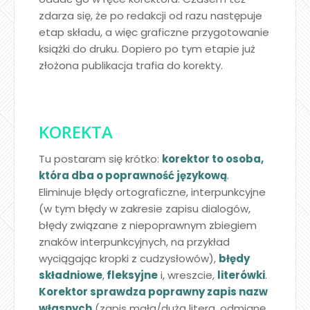
zdarza się, że po redakcji od razu następuje
etap składu, a więc graficzne przygotowanie
książki do druku. Dopiero po tym etapie już
złożona publikacja trafia do korekty.
KOREKTA
Tu postaram się krótko:
korektor to osoba,
która dba o poprawność językową
.
Eliminuje błędy ortograficzne, interpunkcyjne
(w tym błędy w zakresie zapisu dialogów,
błędy związane z niepoprawnym zbiegiem
znaków interpunkcyjnych, na przykład
wyciągając kropki z cudzysłowów),
błędy
składniowe
,
fleksyjne
i, wreszcie,
literówki
.
Korektor sprawdza poprawny zapis nazw
własnych
(zapis małą/dużą literą, odmianę